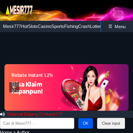
Masuk
Daftar
Mesir777
Hot
Slots
Casino
Sports
Fishing
Crash
Lottery
Ayam
☰
Poker
Esp
Menu
Selamat Datang Di Mesir777
Search
Clear input
for:
Home
>
Author